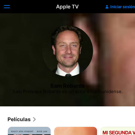
Apple TV
Iniciar sesión
Sam Robards
Sam Prideaux Robards es un actor estadounidense.
Películas
I.A.
Belleza
Mi
Inteligencia
Americana
segunda