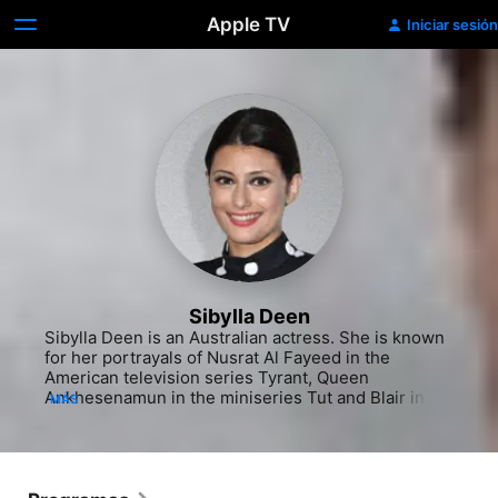
Apple TV
Iniciar sesión
Sibylla Deen
Sibylla Deen is an Australian actress. She is known 
for her portrayals of Nusrat Al Fayeed in the 
American television series Tyrant, Queen 
Ankhesenamun in the miniseries Tut and Blair in 
MÁS
the Netflix miniseries, The I-Land.