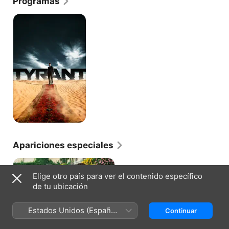
Programas
Tyrant
Apariciones especiales
Elige otro país para ver el contenido específico
de tu ubicación
ROYAL PAINS · T3, E9
Estados Unidos (Español
Continuar
Yo Primero
México)
Hank es llamado para ayudar a un
temeroso niño asmático, cuya