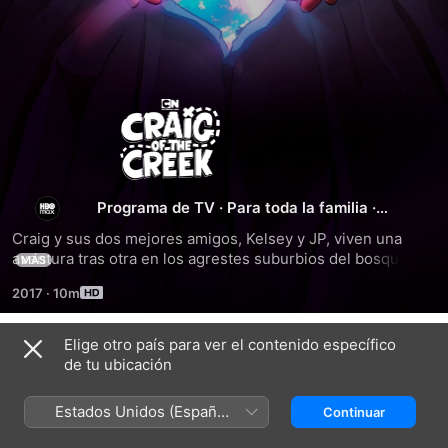
El
Mundo
De
Programa de TV
·
Para toda la familia
·
Animación
Craig y sus dos mejores amigos, Kelsey y JP, viven una 
Craig
aventura tras otra en los agrestes suburbios del bosque, un 
MÁS
paraíso gobernado por tribus de niños que conforman una 
2017
·
10m
verdadera sociedad infantil.
Elige otro país para ver el contenido específico
Temporada 1
de tu ubicación
Estados Unidos (Español
Continuar
México)
EPISODIO 1
EPISODIO 2