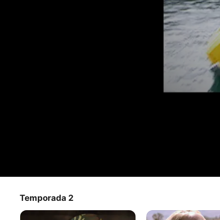
Fear Factor
Temporada 2
Programa de TV
·
Reality
·
Programas de concursos
synososis