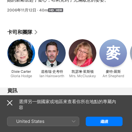
2006年11月12日
·
40m
卡司和團隊
麥
Dixie Carter
道格瑞·史考特
凯瑟琳·茱斯顿
麥特·羅斯
Gloria Hodge
Ian Hainsworth
Mrs. McCluskey
Art Shepherd
資訊
發行日期
選擇另一個國家或地區來查看你所在地點的專屬內
2006年
容
片長
40 分鐘
United States
繼續
製作地區