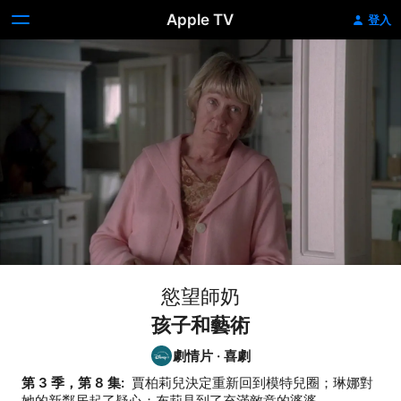
Apple TV
登入
慾望師奶
孩子和藝術
劇情片
·
喜劇
第 3 季，第 8 集: 
 賈柏莉兒決定重新回到模特兒圈；琳娜對
她的新鄰居起了疑心；布莉見到了充滿敵意的婆婆。