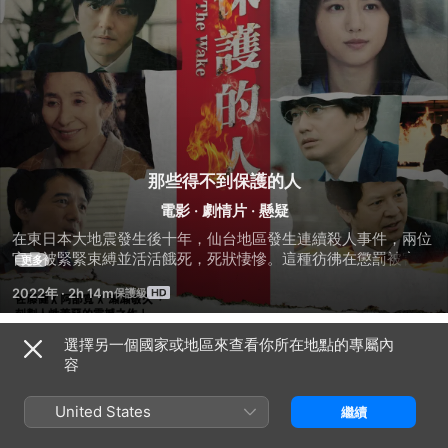
那些得不到保護的人
電影
·
劇情片
·
懸疑
在東日本大地震發生後十年，仙台地區發生連續殺人事件，兩位
官員被緊緊束縛並活活餓死，死狀悽慘。這種彷彿在懲罰被害者
更多
的犯罪行為，立刻引起警方的高度重視。刑警笘篠誠一郎（阿部
2022年
·
2h 14m
寛 飾）與蓮田智彥（林遣都 飾）從兩名被害者身上找出共同
點，並鎖定剛出獄的縱火犯──利根泰久（佐藤健 飾）。在笘篠
試圖釐清真相的過程中，也結識了保護一課的基層人員圓山幹子
選擇另一個國家或地區來查看你所在地點的專屬內
預告片
（清原果耶 飾），發掘出不為人知、更深不可測的黑暗。當生命
容
界線與貧窮富貴畫上等號，誰是生命的仲裁者？誰又是得不到保
護的人？
United States
繼續