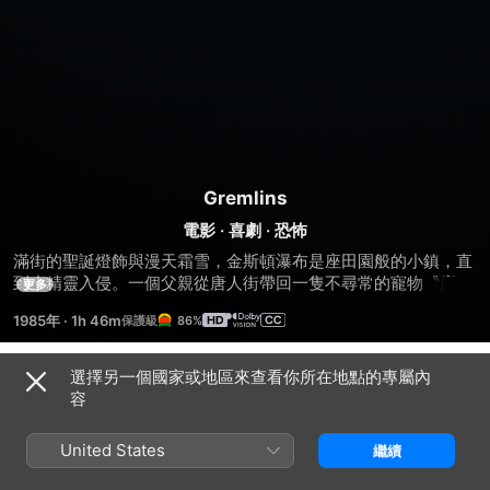
Gremlins
電影
·
喜劇
·
恐怖
滿街的聖誕燈飾與漫天霜雪，金斯頓瀑布是座田園般的小鎮，直
到小精靈入侵。一個父親從唐人街帶回一隻不尋常的寵物〝魔
更多
怪〞當做禮物送給他兒子。規則很簡單：不要讓你的魔怪碰到水
1985年
·
1h 46m
86%
和亮光.
選擇另一個國家或地區來查看你所在地點的專屬內
相關
容
Gremlins
陰
鬼
2:
間
哭
United States
繼續
The
大
神
New
法
號