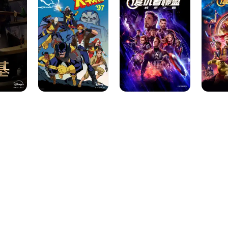
警
者
者
‘97
聯
聯
盟:
盟：
終
無
局
限
之
之
戰
戰