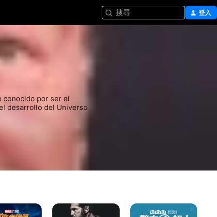
搜尋
登入
 conocido por ser el 
l desarrollo del Universo 
Television
《驚
雷
特
奇
霆