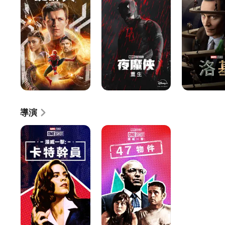
人：
俠：
無
重
家
生
日
導演
漫
漫
威
威
一
一
擊：
擊：
卡
47
特
物
幹
件
員