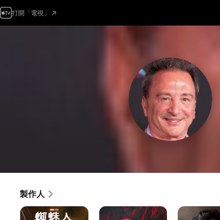
打開「電視」
製作人
蜘
夜
洛
蛛
魔
基