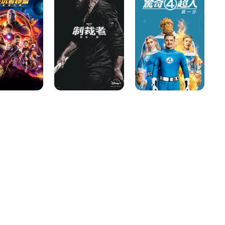
別
4
特
節
超
攻
目：
人：
隊
制
第
*
裁
一
者：
步》
最
後
一
擊