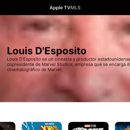
Apple TV
MLS
Louis D'Esposito
Louis D'Esposito es un cineasta y productor estadounidense
copresidente de Marvel Studios,​ empresa que se encarga de
cinematográfico de Marvel.
X
復
復
戰
仇
仇