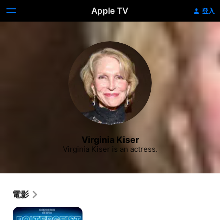
Apple TV
登入
Virginia Kiser
Virginia Kiser is an actress.
電影
鬼
哭