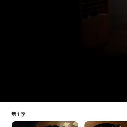
繪
第 1 季
電視節目
·
紀錄片
·
兒童與家庭
夢
這是一系列貼身採訪的教學紀錄片。《繪夢成真》將帶大家走