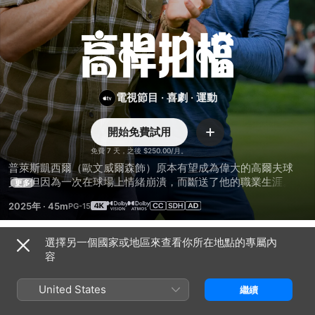
高
桿
電視節目
·
喜劇
·
運動
拍
開始免費試用
檔
新
增
免費 7 天，之後 $250.00/月。
普萊斯凱西爾（歐文威爾森飾）原本有望成為偉大的高爾夫球
員，但因為一次在球場上情緒崩潰，而斷送了他的職業生涯。現
更多
在，只能勉強維持生計的他，賭上一切指導一名潛力無限的青少
2025年
·
45m
年高球天才桑提，同時也試圖拯救自己。
選擇另一個國家或地區來查看你所在地點的專屬內
第 1 季
容
United States
繼續
第 1 集
第 2 集