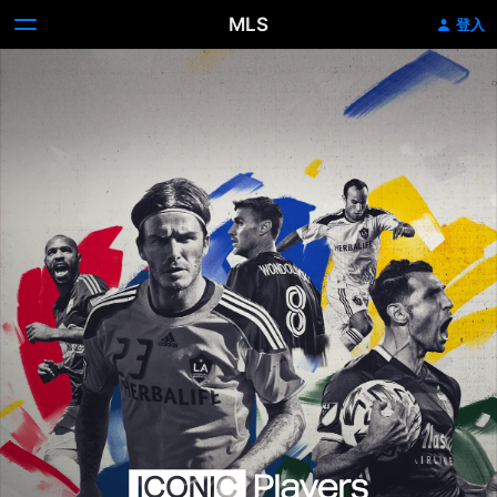
MLS
登入
Iconic