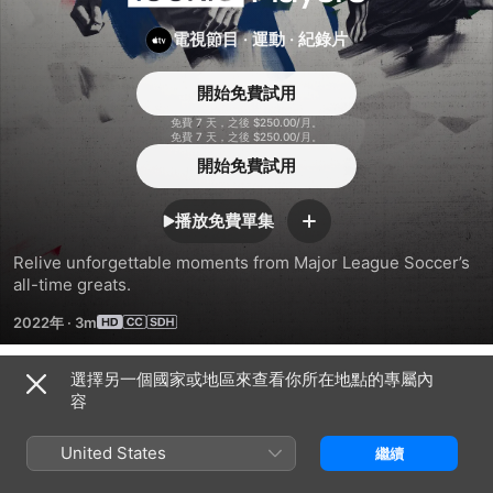
Players
電視節目
·
運動
·
紀錄片
開始免費試用
免費 7 天，之後 $250.00/月。
免費 7 天，之後 $250.00/月。
開始免費試用
播放免費單集
新
增
Relive unforgettable moments from Major League Soccer’s 
all-time greats.
2022年
·
3m
選擇另一個國家或地區來查看你所在地點的專屬內
Episodes
容
United States
繼續