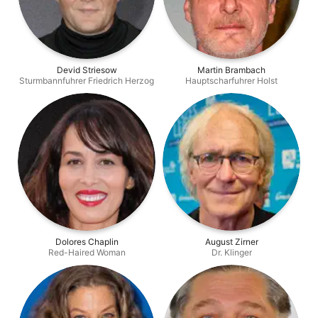
Devid Striesow
Martin Brambach
Sturmbannfuhrer Friedrich Herzog
Hauptscharfuhrer Holst
Dolores Chaplin
August Zirner
Red-Haired Woman
Dr. Klinger