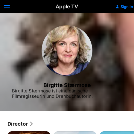
Apple TV
Sign In
Birgitte Stærmose
Birgitte Stærmose ist eine dänische 
Filmregisseurin und Drehbuchautorin.
Director
The
Norskov
CAMINO