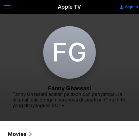
Apple TV
Sign In
F‌G
Fanny Ghassani
Fanny Ghassani adalah pelakon dan penyampai. Ia 
dikenal luas dengan perannya di sinetron Cinta Fitri 
yang ditayangkan SCTV.
Movies