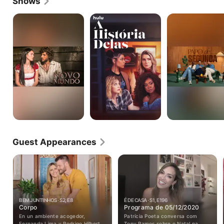
Shows
Novo
A
Papo
Mundo
Historia
De
Delas
Segunda
Guest Appearances
BEM JUNTINHOS · S2, E8
É DE CASA · S1, E196
Corpo
Programa de 05/12/2020
En un ambiente acogedor,
Patrícia Poeta conversa com
Fernanda Lima y Rodrigo Hilbert
Tony Ramos sobre o Natal na