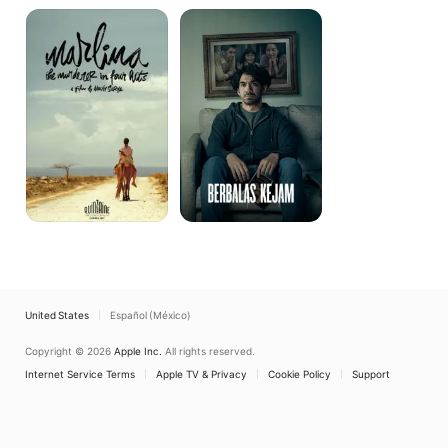
Marlina
Berbalas
the
Kejam
Murderer
in
Four
Acts
United States
Español (México)
Copyright © 2026
Apple Inc.
All rights reserved.
Internet Service Terms
Apple TV & Privacy
Cookie Policy
Support