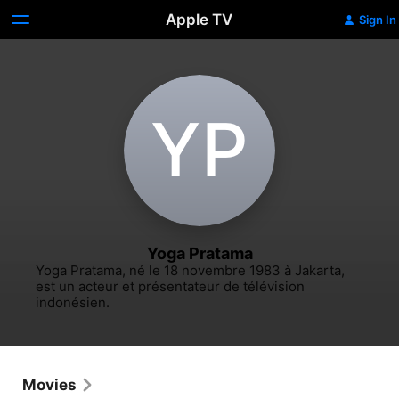
Apple TV
Sign In
Y‌P
Yoga Pratama
Yoga Pratama, né le 18 novembre 1983 à Jakarta, 
est un acteur et présentateur de télévision 
indonésien.
Movies