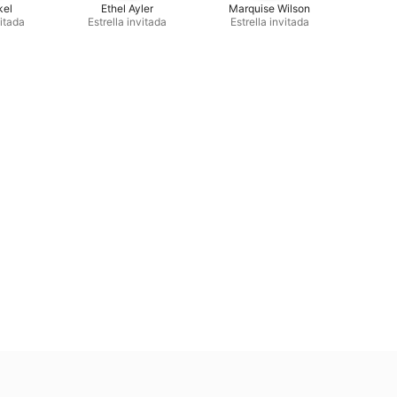
kel
Ethel Ayler
Marquise Wilson
vitada
Estrella invitada
Estrella invitada