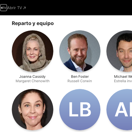
Abrir TV
Reparto y equipo
Joanna Cassidy
Ben Foster
Michael W
Margaret Chenowith
Russell Corwin
Estrella in
L‌B
A‌