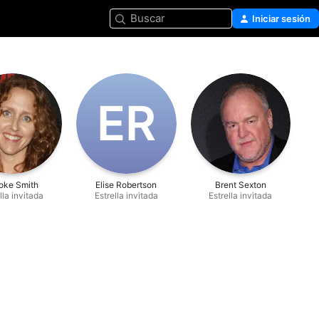
Buscar
Iniciar sesión
E‌R
oke Smith
Elise Robertson
Brent Sexton
lla invitada
Estrella invitada
Estrella invitada