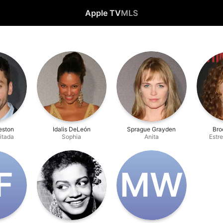
Apple TV
MLS
eston
Idalis DeLeón
Sprague Grayden
Bro
vitada
Sophia
Anita
Estre
F
M‌W