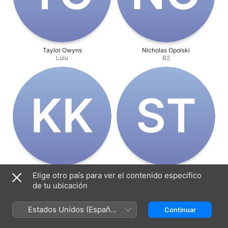
Taylor Owyns
Nicholas Opolski
Lulu
B2
K‌K
S‌T
Karina Kelly
Sophia Turkiewicz
Elige otro país para ver el contenido específico
Narración
Dirección
de tu ubicación
Estados Unidos (Español
Continuar
México)