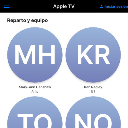
Apple TV
Iniciar sesión
Reparto y equipo
M‌H
K‌R
Mary-Ann Henshaw
Ken Radley
Amy
B1
T‌O
N‌O