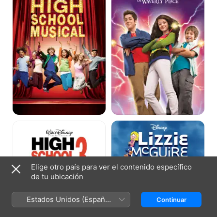
Waverly
Place
High
Lizzie
School
McGuire
Musical
3:
La
graduación
Elige otro país para ver el contenido específico
de tu ubicación
Estados Unidos (Español
Continuar
México)