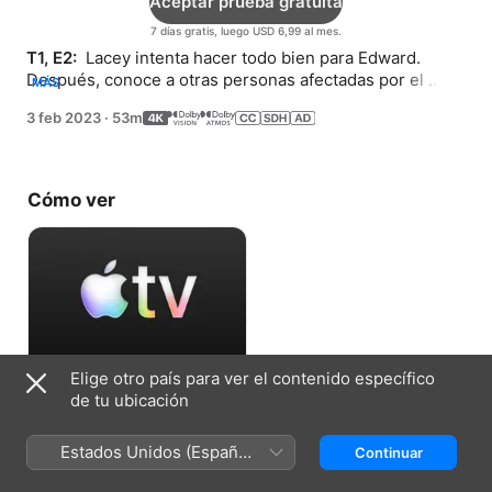
Aceptar prueba gratuita
7 días gratis, luego USD 6,99 al mes.
T1, E2: 
 Lacey intenta hacer todo bien para Edward. 
Después, conoce a otras personas afectadas por el 
MÁS
accidente en la primera sesión en el grupo de terapia de 
3 feb 2023
·
53m
duelo.
Cómo ver
Elige otro país para ver el contenido específico
Aceptar prueba gratuita
de tu ubicación
7 días gratis, luego USD 6,99 al mes.
Estados Unidos (Español
Continuar
México)
Ficha técnica