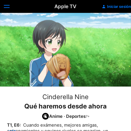
Apple TV
Iniciar sesión
Cinderella Nine
Qué haremos desde ahora
Anime
·
Deportes
T1, E6: 
 Cuando exámenes, mejores amigas, 
entrenamientos y equipos rivales se mezclan, un 