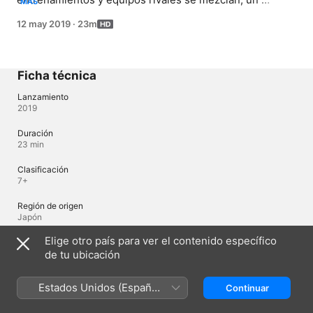
MÁS
malentendido puede llevar a forzar una amistad hasta un 
12 may 2019
·
23m
punto peligroso.
Ficha técnica
Lanzamiento
2019
Duración
23 min
Clasificación
7+
Región de origen
Japón
Elige otro país para ver el contenido específico
de tu ubicación
Idiomas
Audio original
Estados Unidos (Español
Continuar
Japonés, Japonés (Japón)
México)