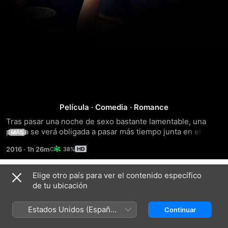
Amor
Película
·
Comedia
·
Romance
a
Tras pasar una noche de sexo bastante lamentable, una 
pareja se verá obligada a pasar más tiempo junta en el 
MÁS
segunda
departamento de él a causa de una tormenta de nieve que 
2016
·
1h 26m
38%
arrasa la ciudad. *6.4* IMDb
vista
Elige otro país para ver el contenido específico
Títulos relacionados
de tu ubicación
Durmiendo
Antes
Amigos
con
De
con
Estados Unidos (Español
Continuar
otros
Conocernos
derechos
México)