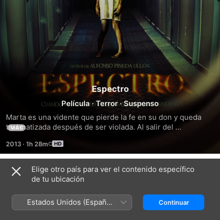
Espectro
Película
·
Terror
·
Suspenso
Marta es una vidente que pierde la fe en su don y queda 
traumatizada después de ser violada. Al salir del 
MÁS
psiquiátrico, Marta se muda a un departamento donde 
2013
·
1h 28m
empieza a ver el espectro de una mujer ensangrentada. 
Marta intenta ignorar al espectro, convencida de que la 
mujer fue asesinada años antes en ese departamento, pero 
Elige otro país para ver el contenido específico
Tráilers
con el tiempo logra descubrir que el espectro tiene mucho 
de tu ubicación
más que ver con ella de lo que jamás imaginó.
Estados Unidos (Español
Continuar
México)