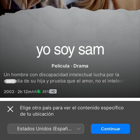
Yo
Soy
Película
·
Drama
Un hombre con discapacidad intelectual lucha por la 
Sam
custodia de su hija y prueba que el amor, no el intelecto, es 
MÁS
lo que define a un padre.
2002
·
2h 12m
35%
Elige otro país para ver el contenido específico
Tráilers
de tu ubicación
Estados Unidos (Español
Continuar
México)