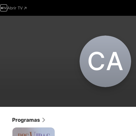
Abrir TV
C‌A
Programas
Dos
Vidas