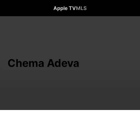
Apple TV
MLS
Chema Adeva