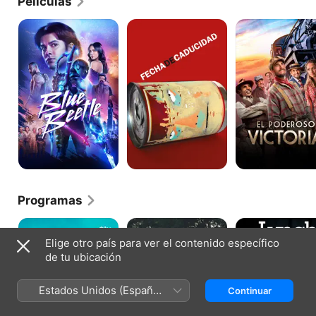
Películas
Blue
Fecha
El
Beetle
de
poderoso
caducidad
Victoria
Programas
Acapulco
Manes
Lynch
Elige otro país para ver el contenido específico
de tu ubicación
Estados Unidos (Español
Continuar
México)