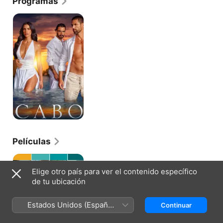
Programas
Cabo
Películas
¿Cómo
matar
Elige otro país para ver el contenido específico
a
de tu ubicación
mamá?
Estados Unidos (Español
Continuar
México)