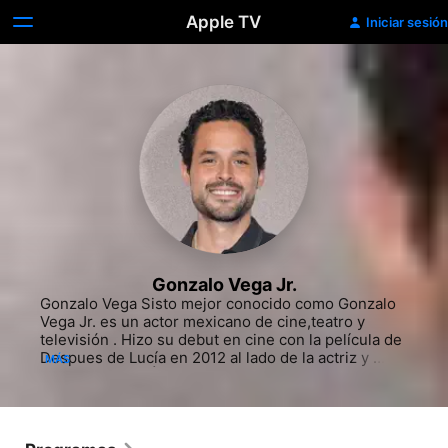
Apple TV
Iniciar sesión
Gonzalo Vega Jr.
Gonzalo Vega Sisto mejor conocido como Gonzalo 
Vega Jr. es un actor mexicano de cine,teatro y 
televisión . Hizo su debut en cine con la película de 
Despues de Lucía en 2012 al lado de la actriz y 
MÁS
cantante Tessa Ía. Mientras que en televisión se dio 
a conocer por el personaje de Axel Córcega en la 
segunda temporada de Mi marido tiene más familia 
en 2018.