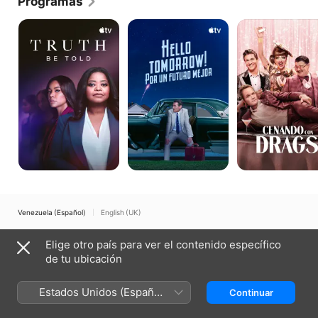
Programas
Truth
Hello
Cenando
Be
tomorrow!
con
Told
Por
Drags
un
futuro
mejor
Venezuela (Español)
English (UK)
Copyright © 2026
Apple Inc.
Todos los derechos reservados.
Elige otro país para ver el contenido específico
Términos del servicio de internet
Apple TV y la privacidad
de tu ubicación
Política de cookies
Soporte técnico
Estados Unidos (Español
Continuar
México)