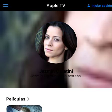
Apple TV
Iniciar sesión
Jazmín Caratini
Jazmín Caratini is an actress.
Películas
El
Prisionero