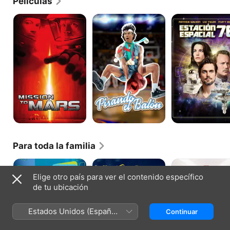
Películas
Misión
Pisando
Space
a
El
Station
Marte
Balón
76
Para toda la familia
Fresh
Pups
Los
Beat
Alone
tuyos,
Elige otro país para ver el contenido específico
Band
los
de tu ubicación
of
míos
Spies
y
los
Estados Unidos (Español
Continuar
nuestros
México)