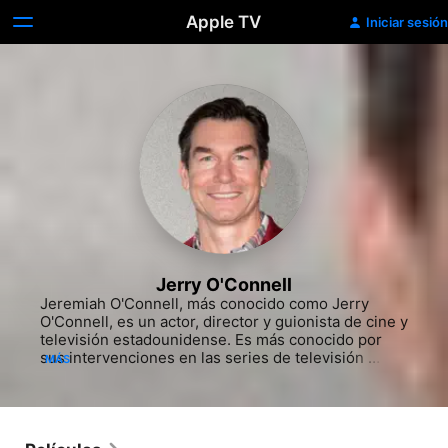
Apple TV
Iniciar sesión
Jerry O'Connell
Jeremiah O'Connell, más conocido como Jerry 
O'Connell, es un actor, director y guionista de cine y 
televisión estadounidense. Es más conocido por 
sus intervenciones en las series de televisión 
MÁS
Sliders o Crossing Jordan y en las películas Stand 
by Me, Tomcats, Kangaroo Jack, Man About Town o 
Piranha 3D.