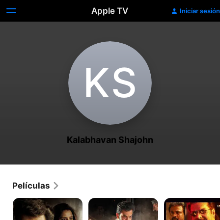
Apple TV
Iniciar sesión
K‌S
Kalabhavan Shajohn
Películas
Lucifer
Kaduva
Shylock