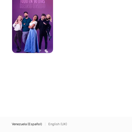
90
días:
Reino
Unido
Venezuela (Español)
English (UK)