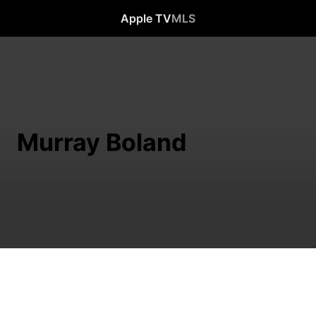
Apple TV
MLS
Murray Boland