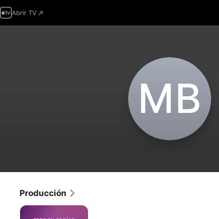
Abrir TV
M‌B
Producción
Todo
en