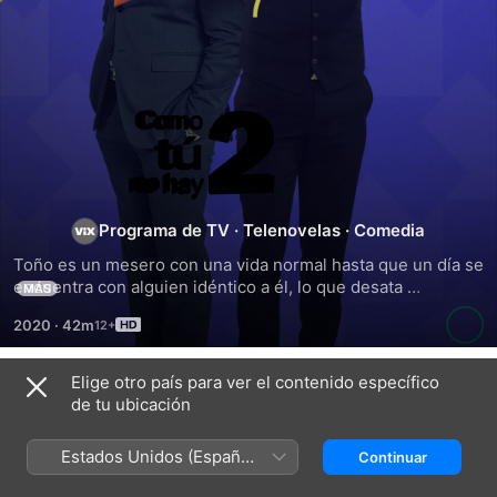
Como
Tú
No
Programa de TV
·
Telenovelas
·
Comedia
Toño es un mesero con una vida normal hasta que un día se 
Hay
encuentra con alguien idéntico a él, lo que desata 
MÁS
emocionantes aventuras cuando lo confunden con un 
2020
·
42m
millonario.
2
Elige otro país para ver el contenido específico
Temporada 1
de tu ubicación
Estados Unidos (Español
Continuar
México)
EPISODIO 84
EPISODIO 85