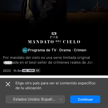
Por
mandato
Programa de TV
·
Drama
·
Crimen
Por mandato del cielo es una serie limitada original 
del
inspirada en el best seller de crímenes reales de Jon 
MÁS
Krakauer, el cual sigue los acontecimientos que condujeron 
cielo
2022
·
1h 8m
al asesinato en 1984 de Brenda Wright Lafferty y su hija 
pequeña en un suburbio del valle de Salt Lake, Utah. A 
medida que el detective Jeb Pyre investiga los sucesos 
Elige otro país para ver el contenido específico
Temporada 1
ocurridos en el seno de la familia Lafferty, descubre 
de tu ubicación
verdades enterradas sobre los orígenes de la religión 
mormona y las violentas consecuencias de una fe 
Estados Unidos (Español
Continuar
inquebrantable. Lo que descubre Pyre, un devoto mormón, 
México)
lo lleva a cuestionar su propia fe.
EPISODIO 1
EPISODIO 2