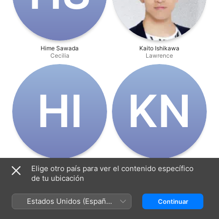
Hime Sawada
Kaito Ishikawa
Cecilia
Lawrence
H‌I
K‌N
Haruki Ishiya
Kanna Nakamura
Elige otro país para ver el contenido específico
Abel
Hazelita
de tu ubicación
Estados Unidos (Español
Continuar
México)