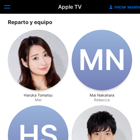
Apple TV
Iniciar sesión
Reparto y equipo
M‌N
Haruka Tomatsu
Mai Nakahara
Mel
Rebecca
H‌S