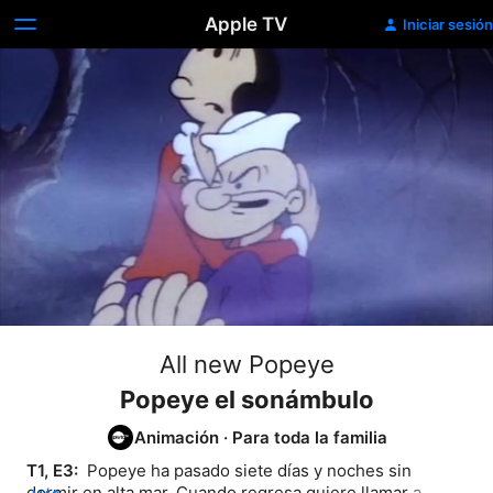
Apple TV
Iniciar sesión
All new Popeye
Popeye el sonámbulo
Animación
·
Para toda la familia
T1, E3: 
 Popeye ha pasado siete días y noches sin 
dormir en alta mar. Cuando regresa quiere llamar a 