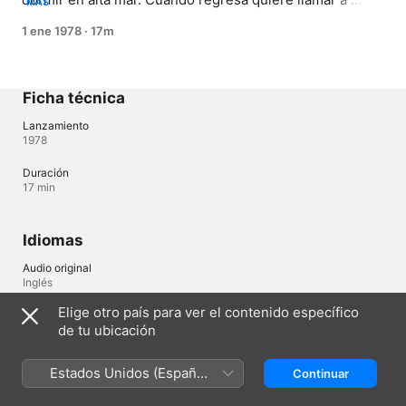
MÁS
Olivia Olivo pero se duerme y comienza a caminar 
1 ene 1978
·
17m
dormido en el techo del bote.
Ficha técnica
Lanzamiento
1978
Duración
17 min
Idiomas
Audio original
Inglés
Elige otro país para ver el contenido específico
de tu ubicación
Argentina (Español)
English (UK)
Estados Unidos (Español
Continuar
Copyright © 2026
Apple Inc.
Todos los derechos reservados.
México)
Términos del servicio de internet
Apple TV y la privacidad