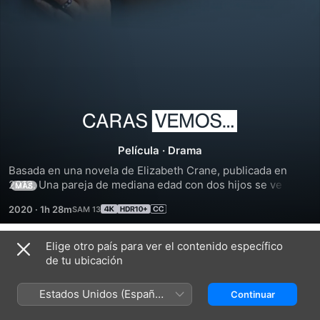
Caras
Película
·
Drama
vemos...
Basada en una novela de Elizabeth Crane, publicada en 
2012. Una pareja de mediana edad con dos hijos se ve 
MÁS
forzada a mudarse con sus ancianos padres para cuidarlos.
2020
·
1h 28m
Elige otro país para ver el contenido específico
Tráilers
de tu ubicación
Estados Unidos (Español
Continuar
México)