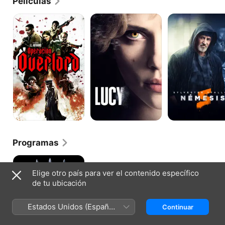
Películas
Operación
Lucy
Némesis
Overlord
Programas
Game
of
Elige otro país para ver el contenido específico
Thrones
de tu ubicación
Estados Unidos (Español
Continuar
México)