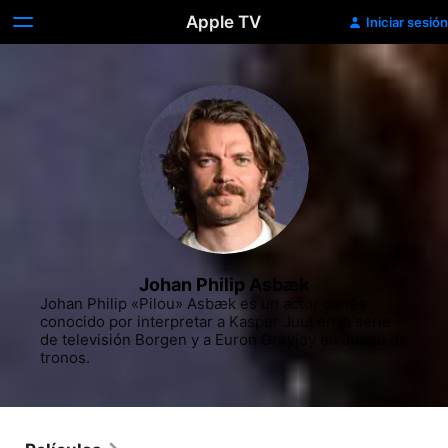
Apple TV
Iniciar sesión
Johan Philip Asbæk
Johan Philip «Pilou» Asbæk es un actor danés 
conocido por interpretar a Kasper Juul en la serie 
de televisión Borgen y a Euron Greyjoy en Juego de 
tronos.