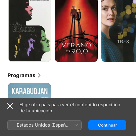
camino
en
de
rojo
los
ingleses
Programas
Karabudjan
Elige otro país para ver el contenido específico
de tu ubicación
Estados Unidos (Español
Continuar
México)