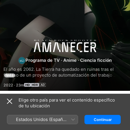
Black
Rock
Programa de TV
·
Anime
·
Ciencia ficción
El año es 2062. La Tierra ha quedado en ruinas tras el 
Shooter:
fracaso de un proyecto de automatización del trabajo 
MÁS
cuando la IA llamada Artemis emprendió la guerra contra la 
Amanecer
2022
·
23m
humanidad. Una chica, Empress, despierta en un 
laboratorio de investigación. Como una de las tres 
guardianas supervivientes, debe destruir el ascensor 
Elige otro país para ver el contenido específico
Temporada 1
orbital antes de que Artemis pueda completar su 
de tu ubicación
construcción. Si no lo logra, un ejército de máquinas 
invadirá la Tierra. Sin embargo, las fuerzas no tripuladas de 
Estados Unidos (Español
Continuar
Artemis y una secta pueden tener sus propios motivos.
México)
EPISODIO 1
EPISODIO 2