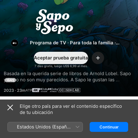
Sapo
y
Sepo
Programa de TV
·
Para toda la familia
·
Animación
Aceptar prueba gratuita
Agregar
7 días gratis, luego US$ 6,99 al mes.
Basada en la querida serie de libros de Arnold Lobel. Sapo 
y Sepo no son muy parecidos. A Sapo le gustan las 
MÁS
aventuras; a Sepo le gusta la comodidad de su casa. Pero, a 
2023
·
23m
pesar de sus diferencias, siempre se apoyan, como lo 
hacen los mejores amigos.
Elige otro país para ver el contenido específico
Temporada 2
de tu ubicación
Estados Unidos (Español
Continuar
México)
EPISODIO 1
EPISODIO 2