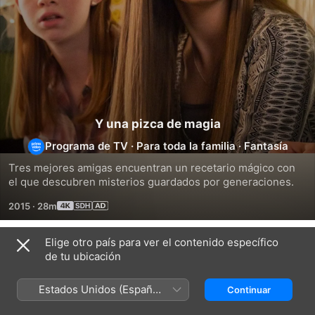
Y una pizca de magia
Programa de TV
·
Para toda la familia
·
Fantasía
Tres mejores amigas encuentran un recetario mágico con 
el que descubren misterios guardados por generaciones.
2015
·
28m
Elige otro país para ver el contenido específico
Temporada 1
de tu ubicación
Estados Unidos (Español
Continuar
México)
EPISODIO 1
EPISODIO 2