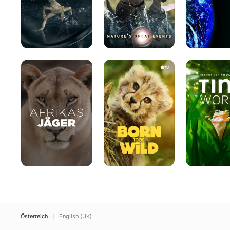
Afrikas
Born
Tiny
Jäger
to
World
Be
Wild
Österreich
English (UK)