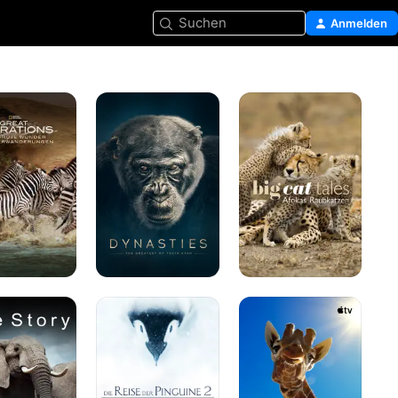
Suchen
Anmelden
Wilde
Big
ons
Dynastien
Cat
Tales
-
Afrikas
Raubkatzen
derungen
en
Die
Giganten
Reise
des
der
Tierreichs
Pinguine
2