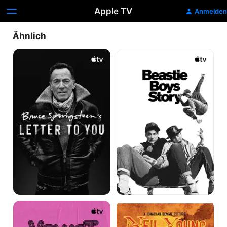
Apple TV
Anmelden
Ähnlich
Bruce
Beastie
Springsteen’s
Boys
Letter
Story
To
You
The
Neil
Velvet
Young:
Underground
Heart