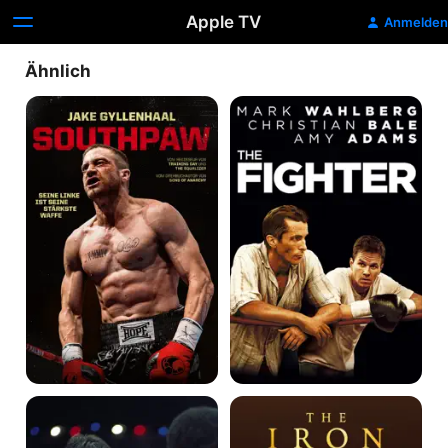
Apple TV
Anmelden
Ähnlich
Southpaw
The
Fighter
Rocky
The
Iron
Claw