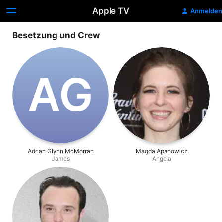
Apple TV
Anmelden
Besetzung und Crew
A‌G
Adrian Glynn McMorran
Magda Apanowicz
James
Angela