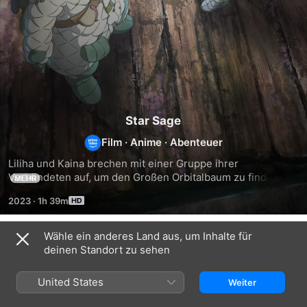
Star Sage
Film
·
Anime
·
Abenteuer
Liliha und Kaina brechen mit einer Gruppe ihrer 
Verbündeten auf, um den Großen Orbitalbaum zu finden. 
MEHR
Doch der Weg ist weit, voller Gefahren und die Natur ist 
2023
·
1h 39m
nicht der einzige Feind, der sich ihnen in den Weg stellt …
Wähle ein anderes Land aus, um Inhalte für
Ähnlich
deinen Standort zu sehen
Kaina
Sword
Sword
of
Art
Art
United States
Weiter
the
Online
Online
Great
the