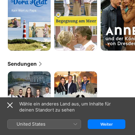
Wort
König
zu
von
Papa
Dresden
Sendungen
WaPo
Phoenixsee
Berlin
Wähle ein anderes Land aus, um Inhalte für
deinen Standort zu sehen
United States
Weiter