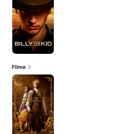
Kid
Filme
Die
Tribute
von
Panem
-
The
Ballad
of
Songbirds
&
Snakes