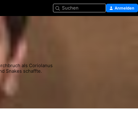
Suchen
Anmelden
urchbruch als Coriolanus 
nd Snakes schaffte.